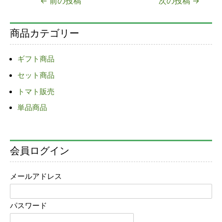
←
前の投稿
次の投稿
→
稿
ナ
商品カテゴリー
ビ
ゲ
ギフト商品
ー
セット商品
シ
ョ
トマト販売
ン
単品商品
会員ログイン
メールアドレス
パスワード