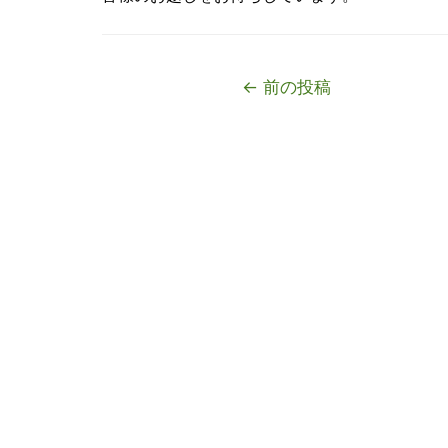
投
←
前の投稿
稿
ナ
ビ
ゲ
ー
シ
ョ
ン