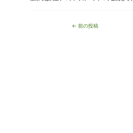
投
←
前の投稿
稿
ナ
ビ
ゲ
ー
シ
ョ
ン