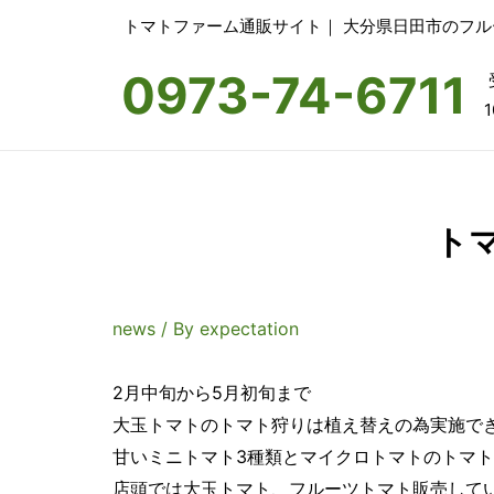
トマトファーム通販サイト｜ 大分県日田市のフ
0973-74-6711
1
ト
news
/ By
expectation
2月中旬から5月初旬まで
大玉トマトのトマト狩りは植え替えの為実施で
甘いミニトマト3種類とマイクロトマトのトマ
店頭では大玉トマト、フルーツトマト販売して