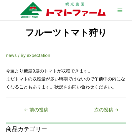
Main
Men
フルーツトマト狩り
news
/ By
expectation
今週より糖度9度のトマトが収穫できます。
まだトマトの収穫量が多い時期ではないので午前中の内にな
くなることもあります。状況をお問い合わせください。
投
←
前の投稿
次の投稿
→
稿
ナ
商品カテゴリー
ビ