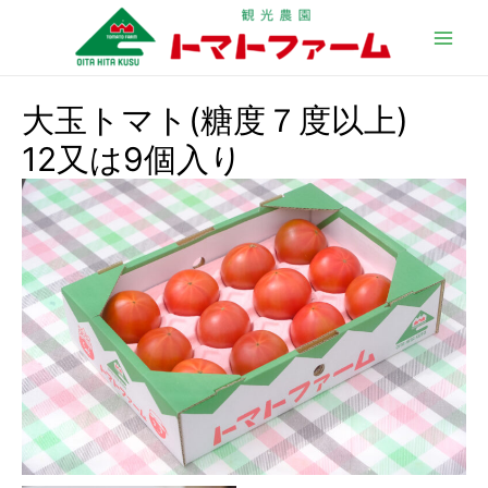
Main
Men
大玉トマト(糖度７度以上)
12又は9個入り