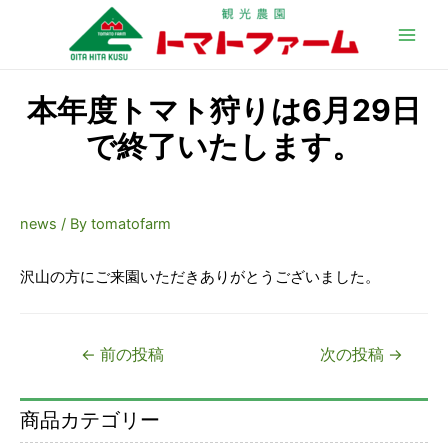
Main
Men
本年度トマト狩りは6月29日
で終了いたします。
news
/ By
tomatofarm
沢山の方にご来園いただきありがとうございました。
投
←
前の投稿
次の投稿
→
稿
ナ
商品カテゴリー
ビ