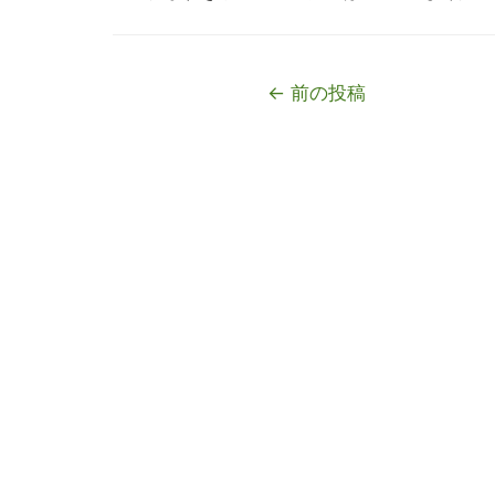
投
←
前の投稿
稿
ナ
ビ
ゲ
ー
シ
ョ
ン