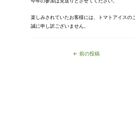
今年の参加は見送りとさせてください。
楽しみされていたお客様には、トマトアイスの
誠に申し訳ございません。
投
←
前の投稿
稿
ナ
ビ
ゲ
ー
シ
ョ
ン