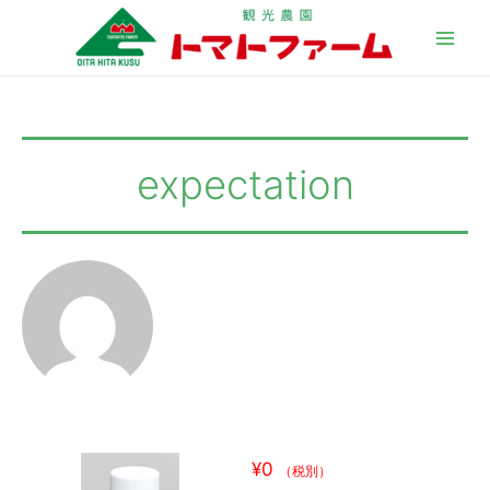
Main
Men
expectation
¥0
（税別）